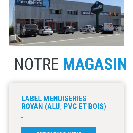
NOTRE
MAGASIN
LABEL MENUISERIES -
ROYAN (ALU, PVC ET BOIS)
-