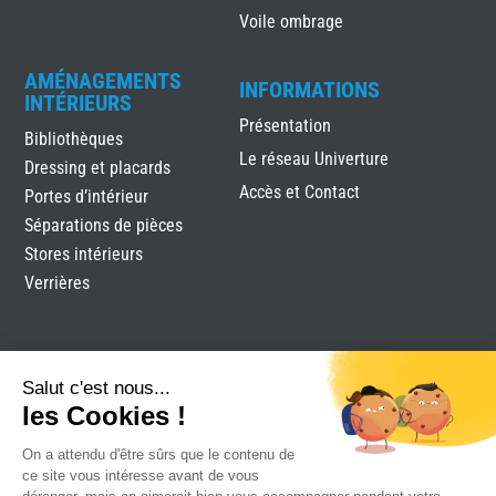
Voile ombrage
AMÉNAGEMENTS
INFORMATIONS
INTÉRIEURS
Présentation
Bibliothèques
Le réseau Univerture
Dressing et placards
Accès et Contact
Portes d’intérieur
Séparations de pièces
Stores intérieurs
Verrières
Salut c'est nous...
les Cookies !
On a attendu d'être sûrs que le contenu de
Labels Menuiserie Royan
|
Mentions légales
|
Plan du
ce site vous intéresse avant de vous
site
|
Réalisation Attraptemps