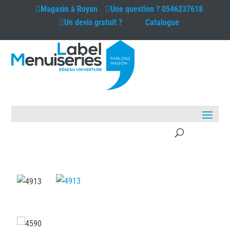
Magasin à
Royan
Une question ?
0546237618
Un devis gratuit ?
Catalogue