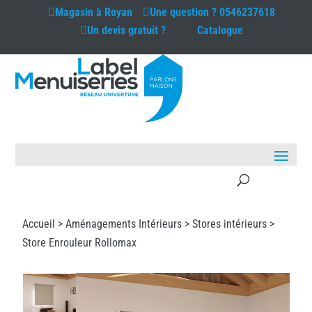
Magasin à
Royan
Une question ?
0546237618
Un devis gratuit ?
Catalogue
Accueil >
Aménagements Intérieurs
>
Stores intérieurs
>
Store Enrouleur Rollomax