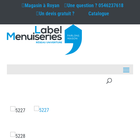
Magasin à
Royan
Une question ?
0546237618
Un devis gratuit ?
Catalogue