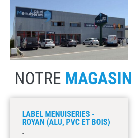
NOTRE
MAGASIN
LABEL MENUISERIES -
ROYAN (ALU, PVC ET BOIS)
-