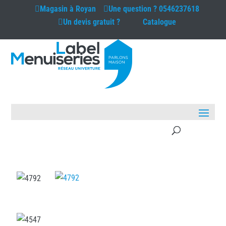
Magasin à
Royan
Une question ?
0546237618
Un devis gratuit ?
Catalogue