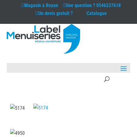
Magasin à
Royan
Une question ?
0546237618
Un devis gratuit ?
Catalogue