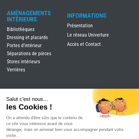
AMÉNAGEMENTS
INFORMATIONS
INTÉRIEURS
Présentation
Bibliothèques
Le réseau Univerture
Dressing et placards
Accès et Contact
Portes d’intérieur
Séparations de pièces
Stores intérieurs
Verrières
Salut c'est nous...
les Cookies !
On a attendu d'être sûrs que le contenu de
Labels Menuiserie Royan
|
Mentions légales
|
Plan du
ce site vous intéresse avant de vous
site
|
Réalisation Attraptemps
déranger, mais on aimerait bien vous accompagner pendant votre
visite...