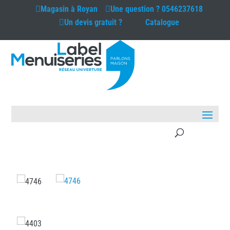
Magasin à
Royan
Une question ?
0546237618
Un devis gratuit ?
Catalogue