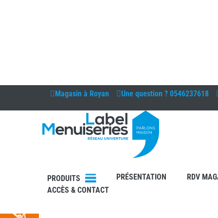
Magasin à
Royan
Une question ?
0546237618
DEVIS
PRÉSENTATION
RDV MAG
PRODUITS
ACCÈS & CONTACT
RDV