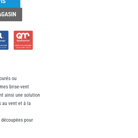
IS
AGASIN
ourés ou
ames brise-vent
ant ainsi une solution
au vent et à la
 découpées pour