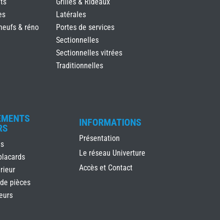
ts
Grilles & Rideaux
es
Latérales
neufs & réno
Portes de services
Sectionnelles
Sectionnelles vitrées
Traditionnelles
EMENTS
INFORMATIONS
RS
Présentation
es
Le réseau Univerture
placards
Accès et Contact
rieur
 de pièces
ieurs