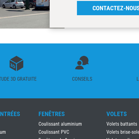
CONTACTEZ-NOU
TUDE 3D GRATUITE
CONSEILS
L
ENTRÉES
FENÊTRES
VOLETS
Coulissant aluminium
Volets battants
ium
Coulissant PVC
Volets brise-sole