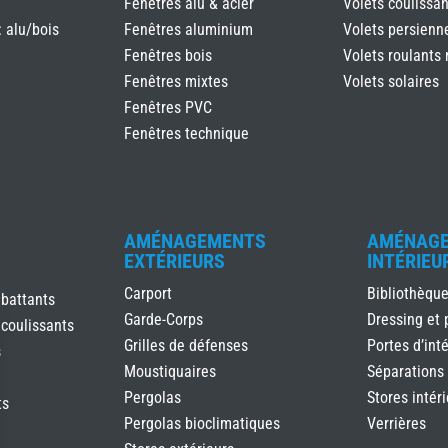
Fenêtres alu & acier
Volets coulissan
: alu/bois
Fenêtres aluminium
Volets persienn
Fenêtres bois
Volets roulants 
Fenêtres mixtes
Volets solaires
Fenêtres PVC
Fenêtres technique
AMÉNAGEMENTS
AMÉNAG
EXTÉRIEURS
INTÉRIEU
Carport
Bibliothèqu
 battants
Garde-Corps
Dressing et 
 coulissants
Grilles de défenses
Portes d’inté
s
Moustiquaires
Séparations
Pergolas
Stores intér
ts
Pergolas bioclimatiques
Verrières