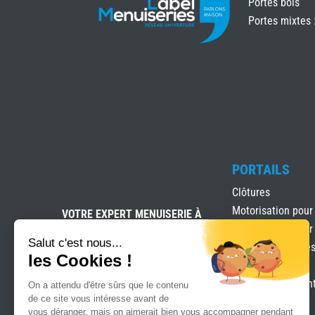
Portes bois
Portes mixtes 
PORTAILS
Clôtures
Motorisation pour
VOTRE EXPERT MENUISERIE À
ROYAN
Motorisation pour
Salut c'est nous...
Portails & clôture
les Cookies !
Portails Battants
Portails coulissan
On a attendu d'être sûrs que le contenu
de ce site vous intéresse avant de
vous déranger, mais on aimerait bien vous accompagner pendant