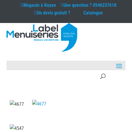
Magasin à
Royan
Une question ?
0546237618
Un devis gratuit ?
Catalogue