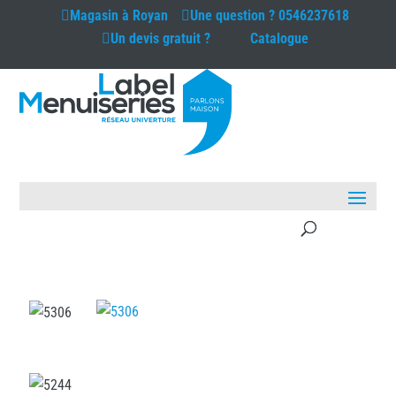
Magasin à
Royan
Une question ?
0546237618
Un devis gratuit ?
Catalogue