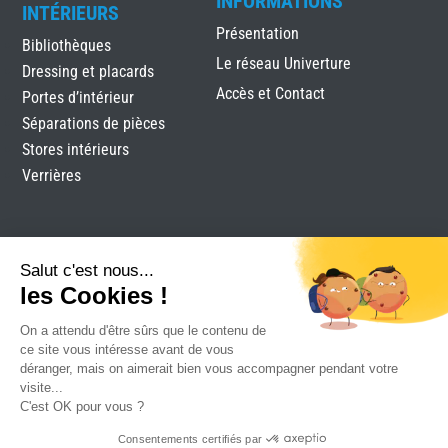
INFORMATIONS
INTÉRIEURS
Présentation
Bibliothèques
Le réseau Univerture
Dressing et placards
Accès et Contact
Portes d’intérieur
Séparations de pièces
Stores intérieurs
Verrières
Salut c'est nous...
les Cookies !
On a attendu d'être sûrs que le contenu de
Labels Menuiserie Royan
|
Mentions légales
|
Plan du
ce site vous intéresse avant de vous
site
|
Réalisation Attraptemps
déranger, mais on aimerait bien vous accompagner pendant votre
visite...
C'est OK pour vous ?
Consentements certifiés par