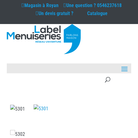
Magasin à
Royan
Une question ?
0546237618
Un devis gratuit ?
Catalogue