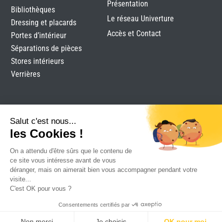
Présentation
Bibliothèques
Le réseau Univerture
Dressing et placards
Accès et Contact
Portes d’intérieur
Séparations de pièces
Stores intérieurs
Verrières
Salut c'est nous...
les Cookies !
On a attendu d'être sûrs que le contenu de
Labels Menuiserie Royan
|
Mentions légales
|
Plan du
ce site vous intéresse avant de vous
site
|
Réalisation Attraptemps
déranger, mais on aimerait bien vous accompagner pendant votre
visite...
C'est OK pour vous ?
Consentements certifiés par
Non merci
Je choisis
OK pour moi