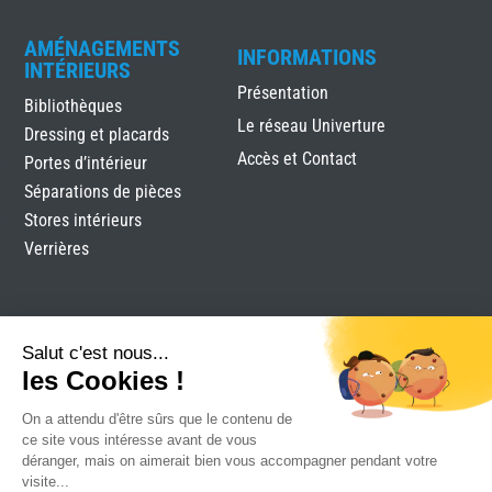
AMÉNAGEMENTS
INFORMATIONS
INTÉRIEURS
Présentation
Bibliothèques
Le réseau Univerture
Dressing et placards
Accès et Contact
Portes d’intérieur
Séparations de pièces
Stores intérieurs
Verrières
Salut c'est nous...
les Cookies !
On a attendu d'être sûrs que le contenu de
Labels Menuiserie Royan
|
Mentions légales
|
Plan du
ce site vous intéresse avant de vous
site
|
Réalisation Attraptemps
déranger, mais on aimerait bien vous accompagner pendant votre
visite...