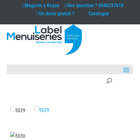
Magasin à
Royan
Une question ?
0546237618
Un devis gratuit ?
Catalogue