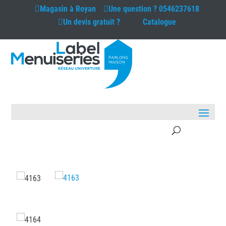
Magasin à
Royan
Une question ?
0546237618
Un devis gratuit ?
Catalogue