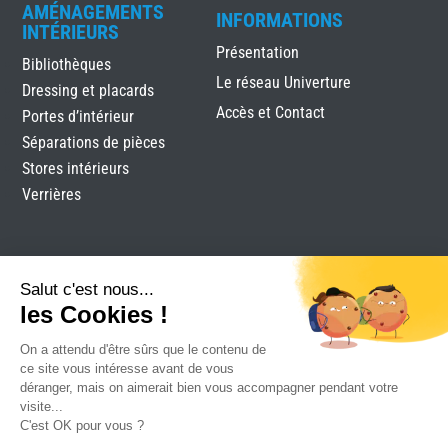
AMÉNAGEMENTS
INFORMATIONS
INTÉRIEURS
Présentation
Bibliothèques
Le réseau Univerture
Dressing et placards
Accès et Contact
Portes d’intérieur
Séparations de pièces
Stores intérieurs
Verrières
Salut c'est nous...
les Cookies !
On a attendu d'être sûrs que le contenu de
Labels Menuiserie Royan
|
Mentions légales
|
Plan du
ce site vous intéresse avant de vous
site
|
Réalisation Attraptemps
déranger, mais on aimerait bien vous accompagner pendant votre
visite...
C'est OK pour vous ?