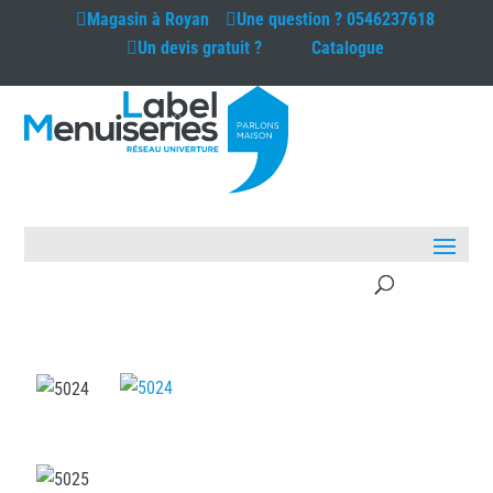
Magasin à
Royan
Une question ?
0546237618
Un devis gratuit ?
Catalogue