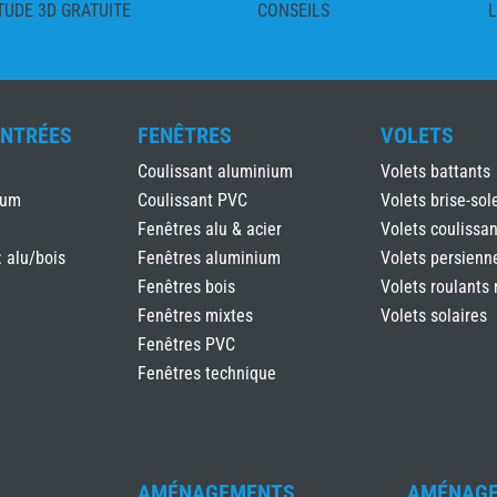
TUDE 3D GRATUITE
CONSEILS
L
ENTRÉES
FENÊTRES
VOLETS
Coulissant aluminium
Volets battants
ium
Coulissant PVC
Volets brise-sole
Fenêtres alu & acier
Volets coulissan
: alu/bois
Fenêtres aluminium
Volets persienn
Fenêtres bois
Volets roulants 
Fenêtres mixtes
Volets solaires
Fenêtres PVC
Fenêtres technique
AMÉNAGEMENTS
AMÉNAG