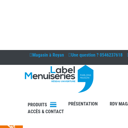
Magasin à
Royan
Une question ?
0546237618
DEVIS
PRÉSENTATION
RDV MAG
PRODUITS
ACCÈS & CONTACT
RDV